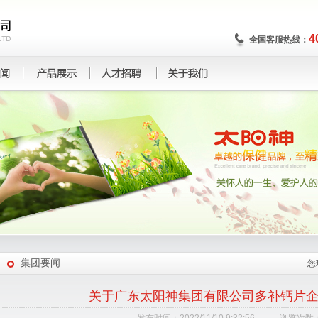
4
全国客服热线：
集团要闻
您
关于广东太阳神集团有限公司多补钙片