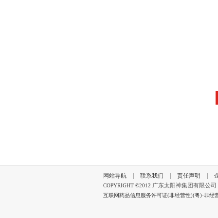
网站导航
|
联系我们
|
责任声明
|
广东太阳神集团有限公司
COPYRIGHT ©2012
互联网药品信息服务许可证(非经营性)(粤)-非经营性-