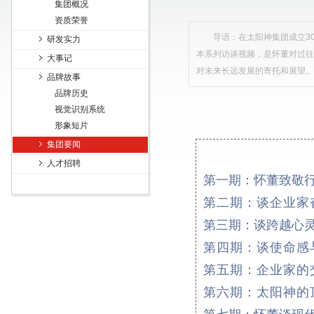
集团概况
资质荣誉
导语：在太阳神集团成立3
研发实力
本系列访谈视频，是怀董对过往
大事记
对未来长远发展的寄托和展望。
品牌故事
品牌历史
视觉识别系统
形象短片
集团要闻
人才招聘
第一期：怀董致敬
第二期：谈企业家
第三期：谈跨越心
第四期：谈使命感
第五期：企业家的
第六期：太阳神的