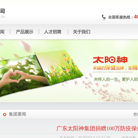
4
全国客服热线：
集团要闻
您
广东太阳神集团捐赠100万防疫