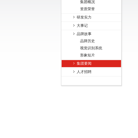
集团概况
资质荣誉
研发实力
大事记
品牌故事
品牌历史
视觉识别系统
形象短片
集团要闻
人才招聘